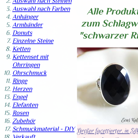
Auswahl nach Steinen
Auswahl nach Farben
Alle Produk
Anhänger
zum Schlagw
Armbänder
Donuts
"schwarzer R
Einzelne Steine
Ketten
Kettenset mit
Ohrringen
Ohrschmuck
Ringe
Herzen
Engel
Elefanten
Rosen
Zubehör
Schmuckmaterial - DIY
Großer facettierter, in Sil
Verkauft