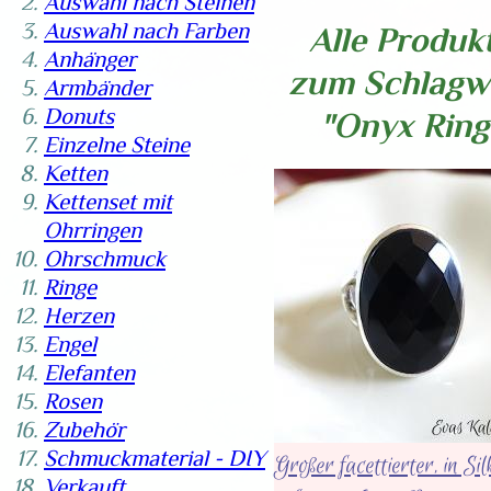
Auswahl nach Steinen
Auswahl nach Farben
Alle Produk
Anhänger
zum Schlagw
Armbänder
Donuts
"Onyx Ring
Einzelne Steine
Ketten
Kettenset mit
Ohrringen
Ohrschmuck
Ringe
Herzen
Engel
Elefanten
Rosen
Zubehör
Schmuckmaterial - DIY
Großer facettierter, in Sil
Verkauft