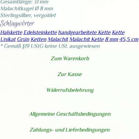
Gesamtlänge: 31 mm
Malachitkugel Ø 8 mm
Sterlingsilber, vergoldet
Schlagwörter
Halskette
Edelsteinkette
handgearbeitete Kette
Kette
Unikat
Grün
Ketten
Malachit
Malachit Kette
8 mm
45,5 cm
* Gemäß §19 UStG keine USt. ausgewiesen
Zum Warenkorb
Zur Kasse
Widerrufsbelehrung
Allgemeine Geschäftsbedingungen
Zahlungs- und Lieferbedingungen