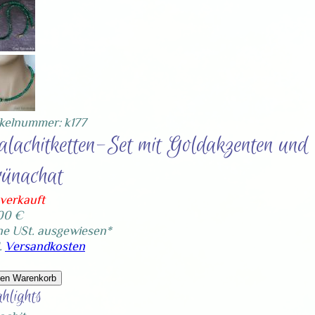
ikelnummer: k177
lachitketten-Set mit Goldakzenten und
ünachat
verkauft
00 €
ne USt. ausgewiesen*
.
Versandkosten
den Warenkorb
hlights