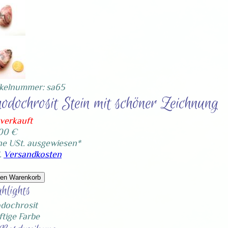
ikelnummer: sa65
odochrosit Stein mit schöner Zeichnung
verkauft
00 €
ne USt. ausgewiesen*
.
Versandkosten
den Warenkorb
hlights
dochrosit
ftige Farbe