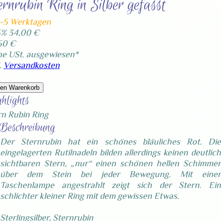
ernrubin Ring in Silber gefasst
4-5 Werktagen
5%
34,00 €
50 €
ne USt. ausgewiesen*
.
Versandkosten
den Warenkorb
hlights
rn Rubin Ring
Beschreibung
Der Sternrubin hat ein schönes bläuliches Rot. Die
eingelagerten Rutilnadeln bilden allerdings keinen deutlich
sichtbaren Stern, „nur“ einen schönen hellen Schimmer
über dem Stein bei jeder Bewegung. Mit einer
Taschenlampe angestrahlt zeigt sich der Stern. Ein
schlichter kleiner Ring mit dem gewissen Etwas.
Sterlingsilber, Sternrubin