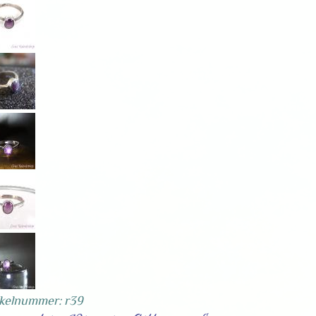
ikelnummer: r39