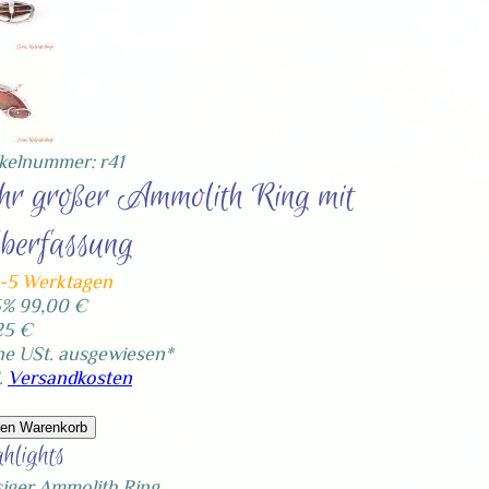
ikelnummer: r41
hr großer Ammolith Ring mit
lberfassung
4-5 Werktagen
5%
99,00 €
25 €
ne USt. ausgewiesen*
.
Versandkosten
den Warenkorb
hlights
siger Ammolith Ring