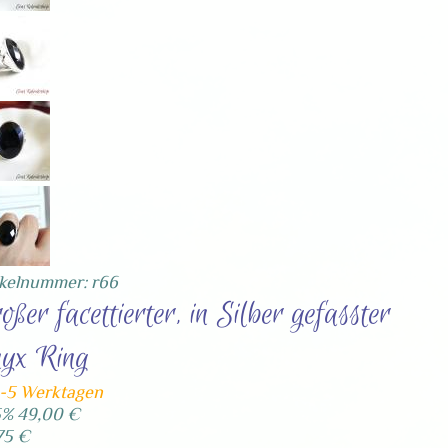
ikelnummer: r66
oßer facettierter, in Silber gefasster
yx Ring
4-5 Werktagen
5%
49,00 €
75 €