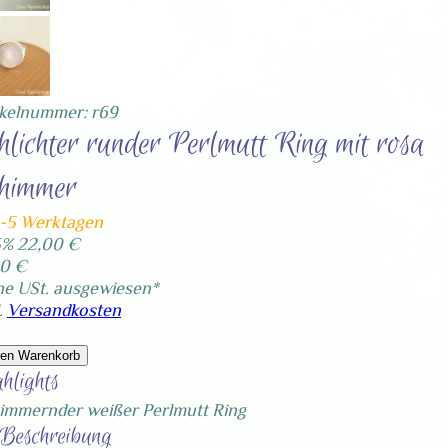
ikelnummer: r69
hlichter runder Perlmutt Ring mit rosa
himmer
4-5 Werktagen
5%
22,00 €
50 €
ne USt. ausgewiesen*
.
Versandkosten
den Warenkorb
hlights
immernder weißer Perlmutt Ring
Beschreibung