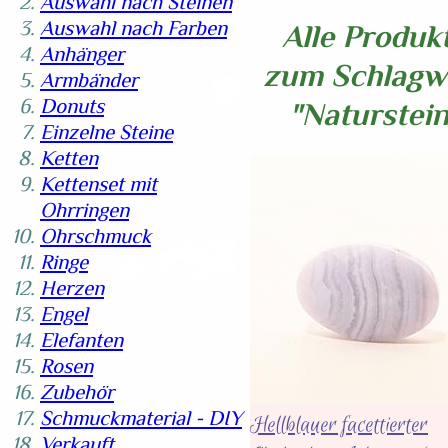
Auswahl nach Steinen
Auswahl nach Farben
Alle Produk
Anhänger
zum Schlagw
Armbänder
Donuts
"Naturstein
Einzelne Steine
Ketten
Kettenset mit
Ohrringen
Ohrschmuck
Ringe
Herzen
Engel
Elefanten
Rosen
Zubehör
Schmuckmaterial - DIY
Hellblauer facettierter
Verkauft